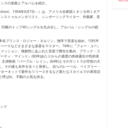
WordP
リンスの楽曲とアルバムを紹介。
ers Nelson、1958年6月7日 – ）は、アメリカ合衆国ミネソタ州ミネア
インストゥルメンタリスト、シンガーソングライター、作曲家、音
、30曲のトップ40シングルを生み出し、アルバム・シングルの総
。本名プリンス・ロジャー・ネルソン。独学で音楽を始め、10代半
ベースなどさまざまな楽器をマスター。78年に『フォー・ユー』
ファッション、独創性にあふれた音楽で脚光を集め、ブラック・コ
ーティ・マインド』(80年)あたりからの過度の肉体露出や性的表
。主演映画『パープル・レイン』(84年)とそのサントラが空前の大
に。その後も名作を次々と発表し、自らのレーベル、ペイズリー・
ンターネットで新作をリリースするなど新たなスタイルでの表現活
ーと呼ばれ、不動の人気を誇る。
マインド
子
イン