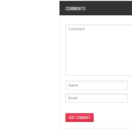
ッ
(新
(新
ア
(新
ク
し
し
(新
し
COMMENTS
し
い
い
し
い
て
ウ
ウ
い
ウ
く
ィ
ィ
ウ
ィ
だ
ン
ン
ィ
ン
さ
ド
ド
ン
ド
い
ウ
ウ
ド
ウ
(新
で
で
ウ
で
し
開
開
で
開
い
き
き
開
き
ウ
ま
ま
き
ま
ィ
す)
す)
ま
す)
ン
す)
ド
ウ
で
開
き
ま
す)