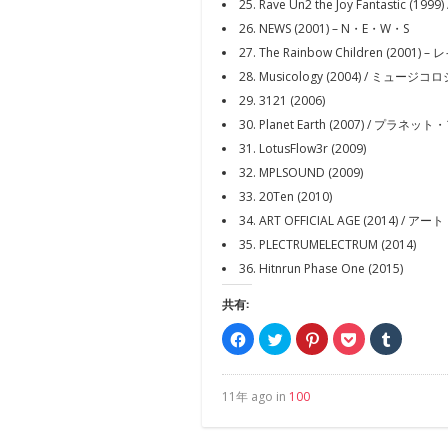
25. Rave Un2 the Joy Fantas
26. NEWS (2001) – N・E・W・S
27. The Rainbow Children (20
28. Musicology (2004) / ミュージコ
29. 3121 (2006)
30. Planet Earth (2007) / プラネッ
31. LotusFlow3r (2009)
32. MPLSOUND (2009)
33. 20Ten (2010)
34. ART OFFICIAL AGE (2014)
35. PLECTRUMELECTRUM (2014)
36. Hitnrun Phase One (2015)
共有:
Facebook
ク
ク
ク
ク
で
リ
リ
リ
リ
共
ッ
ッ
ッ
ッ
有
ク
ク
ク
ク
す
し
し
し
し
る
て
て
て
て
11年 ago in
100
に
Twitter
Pinterest
Pocket
Tumblr
は
で
で
で
で
ク
共
共
シ
共
リ
有
有
ェ
有