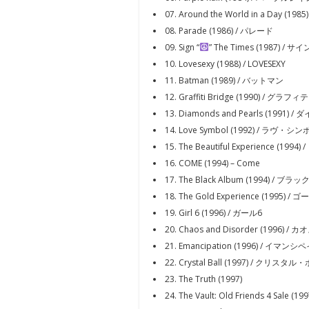
07. Around the World in a 
08. Parade (1986) / パレード
09. Sign “
” The Times (1987)
10. Lovesexy (1988) / LOVESEXY
11. Batman (1989) / バットマン
12. Graffiti Bridge (1990) / 
13. Diamonds and Pearls (19
14. Love Symbol (1992) / ラヴ・シ
15. The Beautiful Experience
16. COME (1994) – Come
17. The Black Album (1994) / 
18. The Gold Experience (199
19. Girl 6 (1996) / ガール6
20. Chaos and Disorder (199
21. Emancipation (1996) / イマ
22. Crystal Ball (1997) / クリスタ
23. The Truth (1997)
24. The Vault: Old Friends 