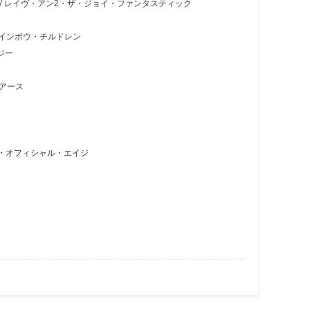
tic (1999) / レイヴ・アン2・ザ・ジョイ・ファンタスティック
01) – レインボウ・チルドレン
ロジー
ト・アース
 / アート・オフィシャル・エイジ