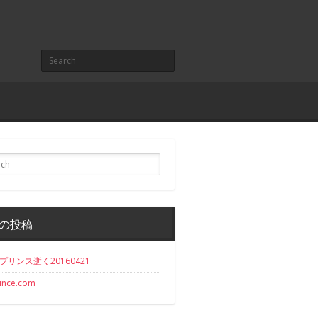
の投稿
 プリンス逝く20160421
ince.com