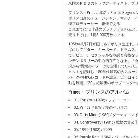
米国のＲ＆Ｂのトップアーティスト、プ
プリンス（Prince, 本名：Prince Rog
ポリス出身のミュージシャン、マルチ・
楽プロデューサー、俳優である。
これまでに12作品のプラチナアルバムと
売り上げは、1億5,000万枚に上る。
1958年6月7日米国ミネアポリス生まれ
ばにしてギター、キーボード、ドラムス、
でデビュー。セクシャルな歌詞と奇抜な
ンテンポラリーの中心的存在となる。『ダ
現から“異端のイメージが定着していった
ヒットを記録し、80年代最高の大スター
パークやNPGレコードを設立。近年はイ
動を展開。“20世紀最後のポップ・スタ
Prince : プリンスのアルバム
01. For You (1978) / フォー・ユー
02. Prince (1979) / 愛のペガサス
03. Dirty Mind (1980) / ダーティ・
04. Controversy (1981) / 戦慄の貴公
05. 1999 (1982) / 1999
06. Purple Rain (1984) / パープルレ