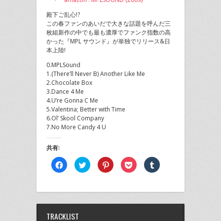
殿下ご乱心!?
この春ファンのあいだで大きな話題を呼んだ三
枚組新作の中でも最も濃厚でファンク指数の高
かった『MPL サウンド』が単独でリリース&日
本上陸!
0.MPLSound
1.(There’ll Never B) Another Like Me
2.Chocolate Box
3.Dance 4 Me
4.U’re Gonna C Me
5.Valentina; Better with Time
6.Ol’ Skool Company
7.No More Candy 4 U
共有:
Facebook
ク
ク
ク
ク
で
リ
リ
リ
リ
共
ッ
ッ
ッ
ッ
有
ク
ク
ク
ク
す
し
し
し
し
る
て
て
て
て
に
Twitter
Pinterest
Pocket
Tumblr
は
で
で
で
で
ク
共
共
シ
共
TRACKLIST
リ
有
有
ェ
有