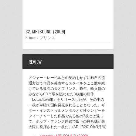
32. MPLSOUND (2009)
Prince : プリンス
REVIEW
メジャー・レーベルとの契約をせずに独自の流
通方法で作品を発表するスタイルをここ数年続
けている孤高の天才プリンス。昨年、輸入盤の
みながらCD市場を賑わせた3枚組の新作
『Lotusflow3R』をリリースしたが、その中の
一枚が単独で国内発売されることとなった。ギ
ター・インストゥルメンタルと女性シンガーを
フィーチャーした作品である他の2枚とは違っ
て、ポップ・ファンク路線で殿下の持ち味が最
大限に発揮された一枚だ。(ADLIB2010年3月号)
・
amazon : MPLSOUND (2009)