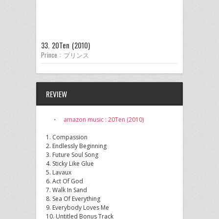
33. 20Ten (2010)
Prince : プリンス
REVIEW
・
amazon music : 20Ten (2010)
1. Compassion
2. Endlessly Beginning
3. Future Soul Song
4. Sticky Like Glue
5. Lavaux
6. Act Of God
7. Walk In Sand
8. Sea Of Everything
9. Everybody Loves Me
10. Untitled Bonus Track