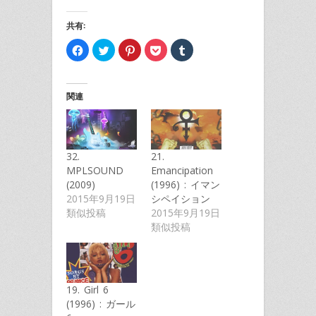
共有:
Facebook
ク
ク
ク
ク
で
リ
リ
リ
リ
共
ッ
ッ
ッ
ッ
有
ク
ク
ク
ク
す
し
し
し
し
る
て
て
て
て
関連
に
Twitter
Pinterest
Pocket
Tumblr
は
で
で
で
で
ク
共
共
シ
共
リ
有
有
ェ
有
ッ
(新
(新
ア
(新
ク
し
し
(新
し
し
い
い
し
い
32.
21.
て
ウ
ウ
い
ウ
く
ィ
ィ
ウ
ィ
MPLSOUND
Emancipation
だ
ン
ン
ィ
ン
さ
ド
ド
ン
ド
(2009)
(1996) : イマン
い
ウ
ウ
ド
ウ
2015年9月19日
シペイション
(新
で
で
ウ
で
し
開
開
で
開
類似投稿
2015年9月19日
い
き
き
開
き
ウ
ま
ま
き
ま
類似投稿
ィ
す)
す)
ま
す)
ン
す)
ド
ウ
で
開
き
19. Girl 6
ま
す)
(1996) : ガール